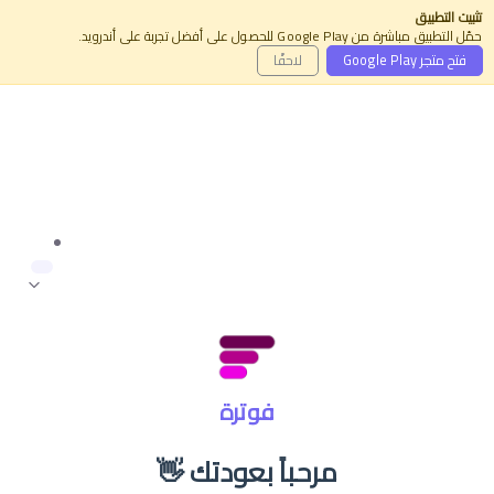
تثبيت التطبيق
حمّل التطبيق مباشرة من Google Play للحصول على أفضل تجربة على أندرويد.
فتح متجر Google Play
لاحقًا
فوترة
مرحباً بعودتك 👋